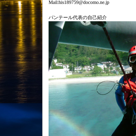
Mail:his189759@docomo.ne.jp
パンテール代表の自己紹介