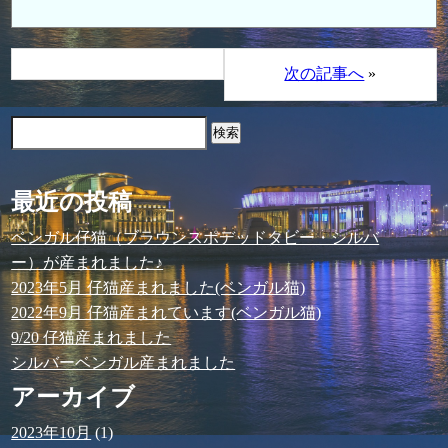
次の記事へ
»
検
索:
最近の投稿
ベンガル仔猫（ブラウンスポデッドタビー・シルバ
ー）が産まれました♪
2023年5月 仔猫産まれました(ベンガル猫)
2022年9月 仔猫産まれています(ベンガル猫)
9/20 仔猫産まれました
シルバーベンガル産まれました
アーカイブ
2023年10月
(1)