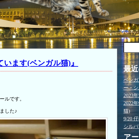
検
索:
れています(ベンガル猫)』
最近
ベンガ
ー・シ
202
ールです。
202
ました♪
猫)
9/20
シルバ
アー