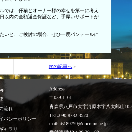
ルでは、仔猫とオーナー様の幸せを第一に考え
0日以内の全額返金保証など、手厚いサポートが
たいと、ご検討の場合、ぜひ一度パンテールに
次の記事へ
»
Address
map
〒039-1161
E
青森県八戸市大字河原木字八太郎山10-3
の流れ
TEL:090-8782-3520
イバシーポリシー
mail:his189759@docomo.ne.jp
ギャラリー