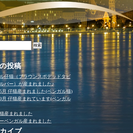
の投稿
ル仔猫（ブラウンスポデッドタビ
ルバー）が産まれました♪
3年5月 仔猫産まれました(ベンガル猫)
2年9月 仔猫産まれています(ベンガル
 仔猫産まれました
ーベンガル産まれました
カイブ