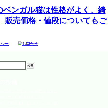
の投稿
ル仔猫（ブラウンスポデッドタビ
ルバー）が産まれました♪
3年5月 仔猫産まれました(ベンガル猫)