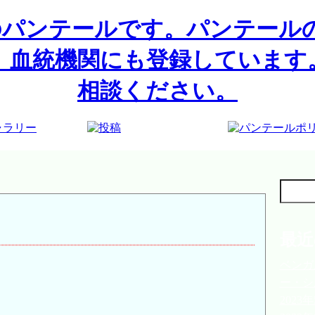
検
索:
最近
ベンガ
ー・シ
202