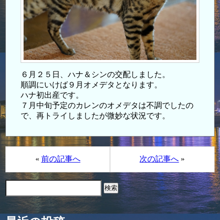
６月２５日、ハナ＆シンの交配しました。
順調にいけば９月オメデタとなります。
ハナ初出産です。
７月中旬予定のカレンのオメデタは不調でしたの
で、再トライしましたが微妙な状況です。
«
前の記事へ
次の記事へ
»
検
索: